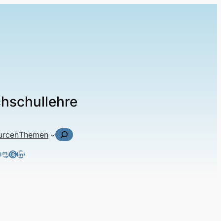
chschullehre
Suchen
urcen
Themen
ky
tagram
acebook
Mastodon
Threads
LinkedIn