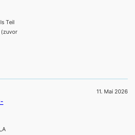
s Teil
 (zuvor
11. Mai 2026
t-
„A