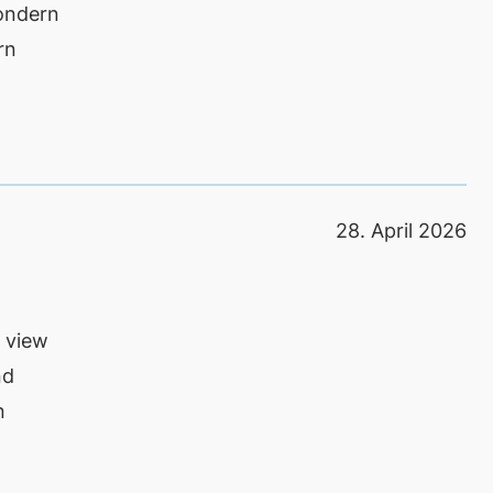
sondern
rn
28. April 2026
 view
nd
n