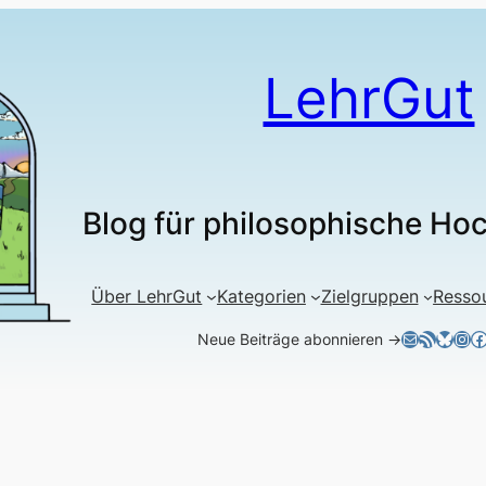
LehrGut
Blog für philosophische Ho
Über LehrGut
Kategorien
Zielgruppen
Resso
E-Mail
RSS-Feed
Blues
Ins
F
Neue Beiträge abonnieren →