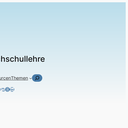
chschullehre
Suchen
urcen
Themen
ky
tagram
acebook
Mastodon
Threads
LinkedIn