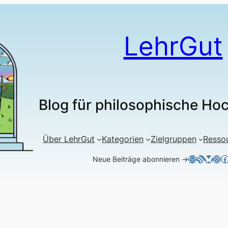
LehrGut
Blog für philosophische Ho
Über LehrGut
Kategorien
Zielgruppen
Resso
E-Mail
RSS-Feed
Blues
Ins
F
Neue Beiträge abonnieren →