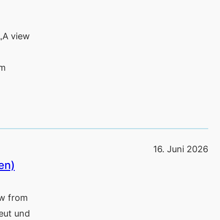
„A view
em
16. Juni 2026
en)
ew from
eut und