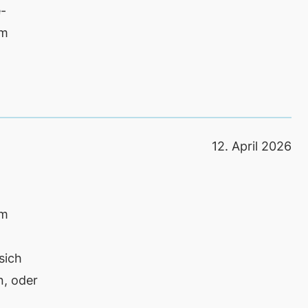
e-
em
12. April 2026
im
sich
n, oder