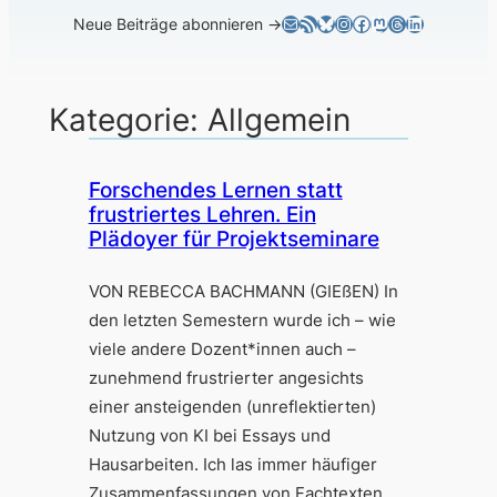
E-Mail
RSS-Feed
Bluesky
Instagram
Facebook
Mastodon
Threads
LinkedIn
Neue Beiträge abonnieren →
Kategorie:
Allgemein
Forschendes Lernen statt
frustriertes Lehren. Ein
Plädoyer für Projektseminare
VON REBECCA BACHMANN (GIEßEN) In
den letzten Semestern wurde ich – wie
viele andere Dozent*innen auch –
zunehmend frustrierter angesichts
einer ansteigenden (unreflektierten)
Nutzung von KI bei Essays und
Hausarbeiten. Ich las immer häufiger
Zusammenfassungen von Fachtexten,