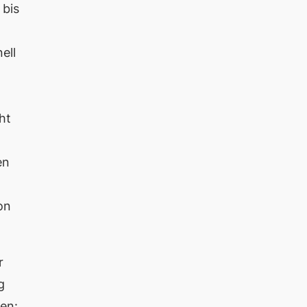
 bis
ell
ht
en
on
r
g
ben: