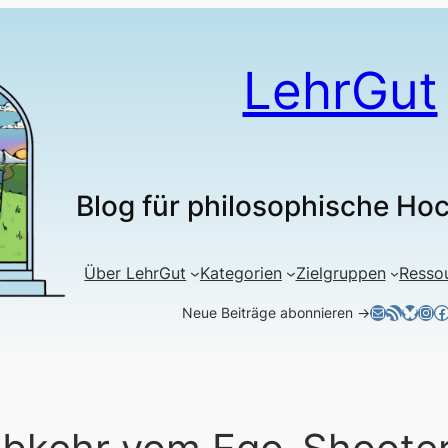
LehrGut
Blog für philosophische Ho
Über LehrGut
Kategorien
Zielgruppen
Resso
E-Mail
RSS-Feed
Blues
Ins
F
Neue Beiträge abonnieren →