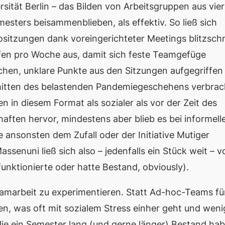
rsität Berlin – das Bilden von Arbeitsgruppen aus vier
sters beisammenblieben, als effektiv. So ließ sich
itzungen dank voreingerichteter Meetings blitzschn
reffen pro Woche aus, damit sich feste Teamgefüge
chen, unklare Punkte aus den Sitzungen aufgegriffen
mitten des belastenden Pandemiegeschehens verbrac
n in diesem Format als sozialer als vor der Zeit des
ften hervor, mindestens aber blieb es bei informell
e ansonsten dem Zufall oder der Initiative Mutiger
senuni ließ sich also – jedenfalls ein Stück weit – v
funktionierte oder hatte Bestand,
obviously
).
eamarbeit zu experimentieren. Statt Ad-hoc-Teams fü
en, was oft mit sozialem Stress einher geht und weni
, die ein Semester lang (und gerne länger) Bestand ha