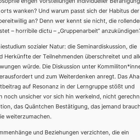
losophie engen Vorstellungen individueller Befähigung
rnorts wanken? Und warum passt sich der Habitus der
reitwillig an? Denn wer kennt sie nicht, die rollend
stet –
horribile dictu
– „Gruppenarbeit“ anzukündige
estudium sozialer Natur: die Seminardiskussion, die
d Herkünfte der Teilnehmenden überschreitet und all
erzwungen würde. Die Diskussion unter Kommiliton*inn
herausfordert und zum Weiterdenken anregt. Das Aha
rtbeitrag auf Resonanz in der Lerngruppe stößt und
 noch unsicher vor sich hin werkelnd, nicht gerechn
ivation, das Quäntchen Bestätigung, das jemand brauch
hie weiterzumachen.
mmenhänge und Beziehungen verzichten, die ein