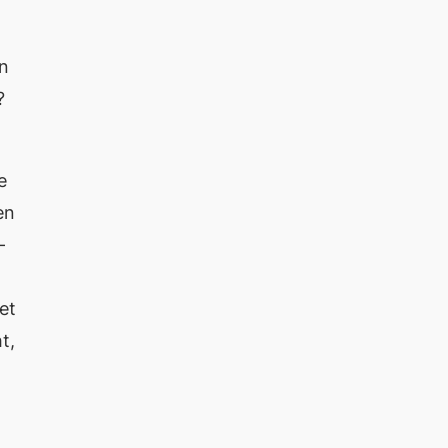
en
n?
e
en
-
et
t,