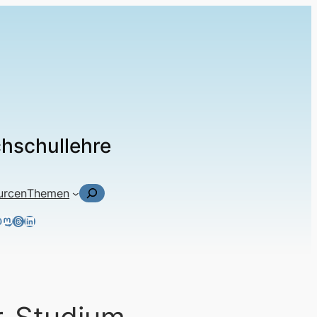
chschullehre
Suchen
urcen
Themen
ky
tagram
acebook
Mastodon
Threads
LinkedIn