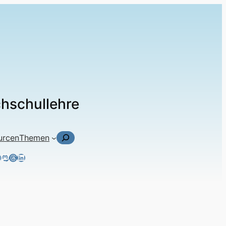
chschullehre
Suchen
urcen
Themen
ky
tagram
acebook
Mastodon
Threads
LinkedIn