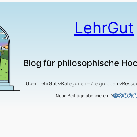
LehrGut
Blog für philosophische Ho
Über LehrGut
Kategorien
Zielgruppen
Resso
E-Mail
RSS-Feed
Blues
Ins
F
Neue Beiträge abonnieren →