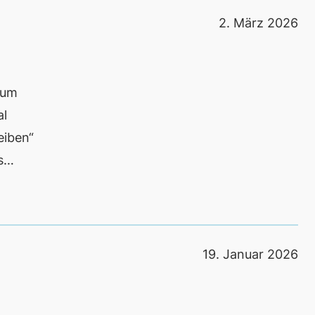
2. März 2026
ium
al
eiben“
es…
19. Januar 2026