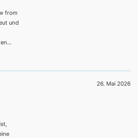
ew from
eut und
rten…
26. Mai 2026
st,
eine