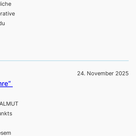
iche
rative
du
24. November 2025
hre“
 ALMUT
unkts
iesem