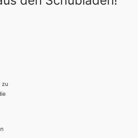
 aus den Schubladen!
r zu
die
en