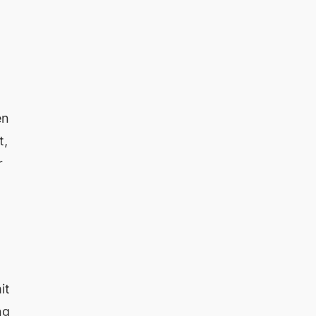
en
t,
r
it
ng