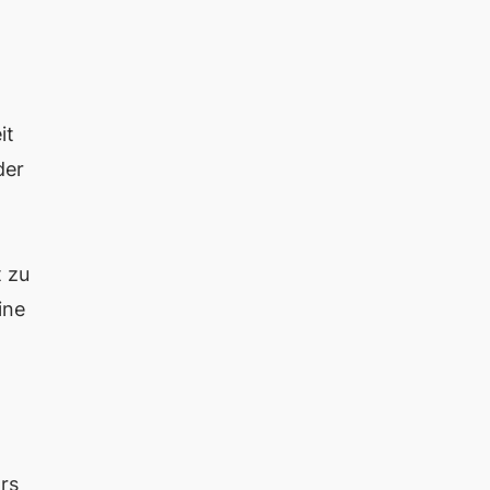
it
der
t zu
ine
rs