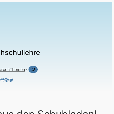
chschullehre
Suchen
urcen
Themen
ky
tagram
acebook
Mastodon
Threads
LinkedIn