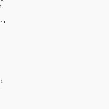
n,
 zu
t.
r