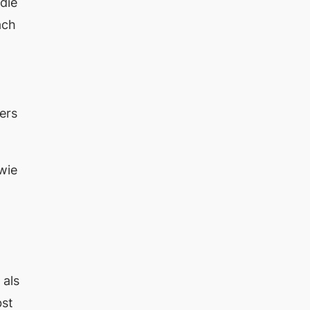
die
ach
ers
wie
 als
bst