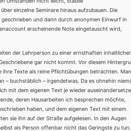
sen Umständen nicht leicht, stabile
ber einzelne Seminare hinaus aufzubauen. Die
in geschrieben und dann durch anonymen Einwurf in
denaccount erscheinende Note eingetauscht wird,
iten der Lehrperson zu einer ernsthaften inhaltliche
eschriebene gar nicht kommt. Vor diesem Hintergr
 ihre Texte als reine Pflichtübungen betrachten. Ma
an – buchstäblich – irgendetwas. Da es ohnehin nie
s sich mit dem eigenen Text je wieder auseinandersetze
ierende, deren Hausarbeiten ich besprechen möchte,
 geschrieben haben, und dem eigenen Text mit einem
ten sie ihn auf der Straße aufgelesen. In den Augen
elbst als Person offenbar nicht das Geringste zu tun.