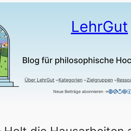
LehrGut
Blog für philosophische Ho
Über LehrGut
Kategorien
Zielgruppen
Resso
E-Mail
RSS-Feed
Blues
Ins
F
Neue Beiträge abonnieren →