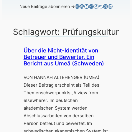
E-Mail
RSS-Feed
Bluesky
Instagram
Facebook
Mastodon
Threads
LinkedIn
Neue Beiträge abonnieren →
Schlagwort:
Prüfungskultur
Über die Nicht-Identität von
Betreuer und Bewerter. Ein
Bericht aus Umeå (Schweden)
VON HANNAH ALTEHENGER (UMEA)
Dieser Beitrag erscheint als Teil des
Themenschwerpunkts „A view from
elsewhere“. Im deutschen
akademischen System werden
Abschlussarbeiten von derselben
Person betreut und bewertet. Im
schwedischen akademischen System ist