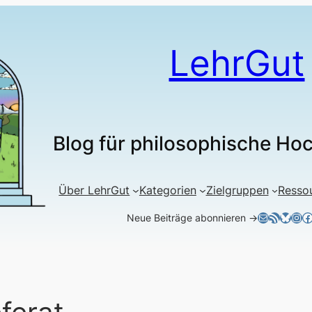
LehrGut
Blog für philosophische Ho
Über LehrGut
Kategorien
Zielgruppen
Resso
E-Mail
RSS-Feed
Blues
Ins
F
Neue Beiträge abonnieren →