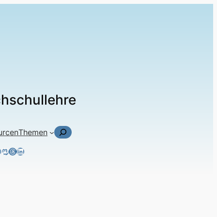
chschullehre
Suchen
urcen
Themen
ky
tagram
acebook
Mastodon
Threads
LinkedIn