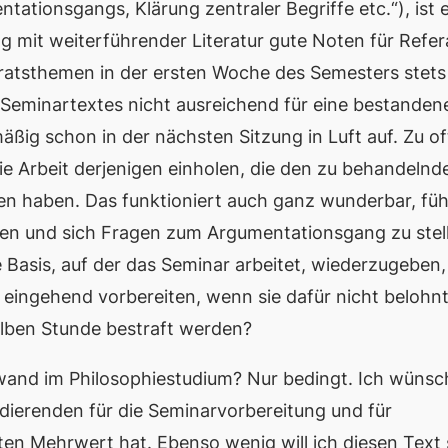
ationsgangs, Klärung zentraler Begriffe etc.“), ist 
g mit weiterführender Literatur gute Noten für Refer
feratsthemen in der ersten Woche des Semesters stets
 Seminartextes nicht ausreichend für eine bestanden
äßig schon in der nächsten Sitzung in Luft auf. Zu of
ie Arbeit derjenigen einholen, die den zu behandelnd
en haben. Das funktioniert auch ganz wunderbar, füh
esen und sich Fragen zum Argumentationsgang zu stel
 Basis, auf der das Seminar arbeitet, wiederzugeben,
 eingehend vorbereiten, wenn sie dafür nicht belohnt
alben Stunde bestraft werden?
fwand im Philosophiestudium? Nur bedingt. Ich wünsc
udierenden für die Seminarvorbereitung und für
ten Mehrwert hat. Ebenso wenig will ich diesen Text