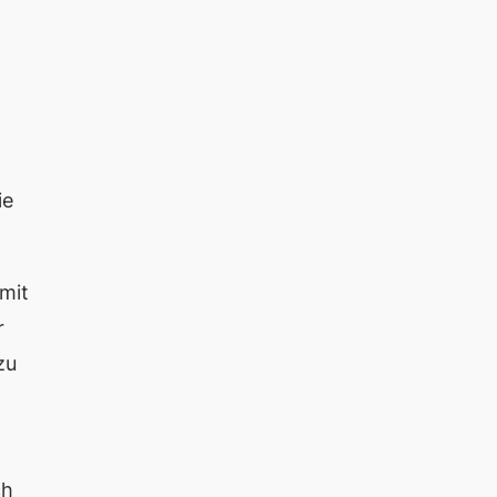
ie
mit
r
zu
ch