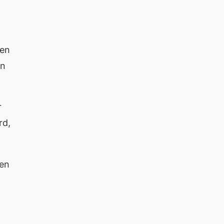
den
en
r
rd,
len