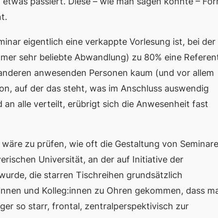
“ etwas passiert. Diese – wie man sagen könnte – Fo
t.
inar eigentlich eine verkappte Vorlesung ist, bei der
mmer sehr beliebte Abwandlung) zu 80% eine Referent
ie anderen anwesenden Personen kaum (und vor allem
ion, auf der das steht, was im Anschluss auswendig
an alle verteilt, erübrigt sich die Anwesenheit fast
 es wäre zu prüfen, wie oft die Gestaltung von Seminar
erischen Universität, an der auf Initiative der
wurde, die starren Tischreihen grundsätzlich
:innen und Kolleg:innen zu Ohren gekommen, dass m
 so starr, frontal, zentralperspektivisch zur