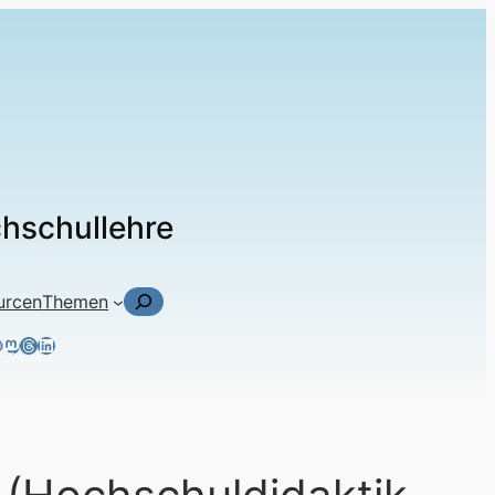
chschullehre
Suchen
urcen
Themen
ky
tagram
acebook
Mastodon
Threads
LinkedIn