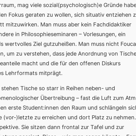
arraum, mag viele sozial(psychologisch)e Gründe hab
 den Fokus geraten zu wollen, sich situativ entziehen 
att mitzuwirken. Man muss aber kein Fachdidaktiker
dere in Philosophieseminaren – Vorlesungen, ein
ls wertvolles Ziel gutzuheißen. Man muss nicht Fouca
en, um zu verstehen, dass jede Anordnung von Tisch
eanteile macht und die für den offenen Diskurs
s Lehrformats mitprägt.
stehen Tische so starr in Reihen neben- und
änomenologischer Übertreibung – fast die Luft zum At
reten erste Student:innen den Raum und schlängeln sic
 (vor-)letzte zu erreichen und dort Platz zu nehmen.
ektive. Sie sitzen dann frontal zur Tafel und zur