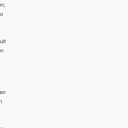
en;
zu
ult
en
men
h