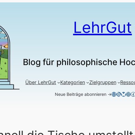
LehrGut
Blog für philosophische Ho
Über LehrGut
Kategorien
Zielgruppen
Resso
E-Mail
RSS-Feed
Blues
Ins
F
Neue Beiträge abonnieren →