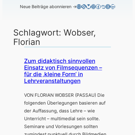
E-Mail
RSS-Feed
Bluesky
Instagram
Facebook
Mastodon
Threads
LinkedIn
Neue Beiträge abonnieren →
Schlagwort:
Wobser,
Florian
Zum didaktisch sinnvollen
Einsatz von Filmsequenzen –
für die ‚kleine Form‘ in
Lehrveranstaltungen
VON FLORIAN WOBSER (PASSAU) Die
folgenden Überlegungen basieren auf
der Auffassung, dass Lehre – wie
Unterricht – multimedial sein sollte.
Seminare und Vorlesungen sollten
zumindest punktuell durch Bildmedien,