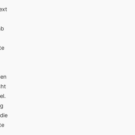
ext
ab
te
gen
cht
el.
ig
die
te