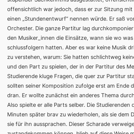
offensichtlich war jedoch, dass er zur Sitzung m
einen „Stundenentwurf“ nennen würde. Er saß vor
Orchester. Die ganze Partitur lag durchkomponiert
den Musiker_innen die Einsätze, wann sie wo was z
schlussfolgern hatten. Aber es war keine Musik dri
zu verstehen, warum: Sie hatten schlichtweg kein
und den Part zu spielen, der in der Partitur des M
Studierende kluge Fragen, die quer zur Partitur 
sollten seiner Komposition zufolge erst am Ende d
dran. Er wollte zunächst ein anderes Thema durc
Also spielte er alle Parts selber. Die Studierende
Minuten später brav zu wiederholen, als sie dem 
sie für ihn aussprachen. Dieser Scharade verweige
zustandekommen können, blieb auf diese Weise m