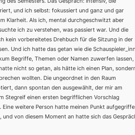
g des Semesters. Das Gespräch: intensiv, die
iert, und ich selbst: fokussiert und ganz und gar
larheit. Als ich, mental durchgeschwitzt aber
suchte ich zu verstehen, was passiert war. Und die
ich kein vorbereitetes Drehbuch für die Sitzung in der
sen. Und ich hatte das getan wie die Schauspieler_in
blikum Begriffe, Themen oder Namen zuwerfen lassen
atte nicht so getan, als hätte ich einen Plan, sonder
sprechen wollten. Die ungeordnet in den Raum
tiert, dann spontan den ausgewählt, der mir am
m Stegreif einen ersten begrifflichen Vorschlag
. Eine weitere Person hatte meinen Punkt aufgegriff
t, und von diesem Moment an hatte sich das Gespräc