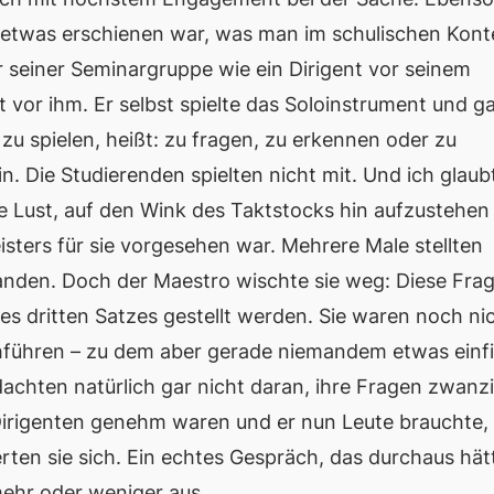
it etwas erschienen war, was man im schulischen Kont
 seiner Seminargruppe wie ein Dirigent vor seinem
 vor ihm. Er selbst spielte das Soloinstrument und g
u spielen, heißt: zu fragen, zu erkennen oder zu
n. Die Studierenden spielten nicht mit. Und ich glaub
e Lust, auf den Wink des Taktstocks hin aufzustehen
eisters für sie vorgesehen war. Mehrere Male stellten
standen. Doch der Maestro wischte sie weg: Diese Fra
es dritten Satzes gestellt werden. Sie waren noch ni
hführen – zu dem aber gerade niemandem etwas einfi
n dachten natürlich gar nicht daran, ihre Fragen zwanz
Dirigenten genehm waren und er nun Leute brauchte, 
rten sie sich. Ein echtes Gespräch, das durchaus hät
ehr oder weniger aus.