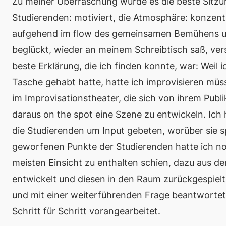
Zu meiner Überraschung wurde es die beste Sitzun
Studierenden: motiviert, die Atmosphäre: konzentr
aufgehend im
flow
des gemeinsamen Bemühens um K
beglückt, wieder an meinem Schreibtisch saß, ver
beste Erklärung, die ich finden konnte, war: Weil 
Tasche gehabt hatte, hatte ich improvisieren müs
im Improvisationstheater, die sich von ihrem Pu
daraus
on the spot
eine Szene zu entwickeln. Ich h
die Studierenden um Input gebeten, worüber sie 
geworfenen Punkte der Studierenden hatte ich no
meisten Einsicht zu enthalten schien, dazu aus de
entwickelt und diesen in den Raum zurückgespielt
und mit einer weiterführenden Frage beantworte
Schritt für Schritt vorangearbeitet.