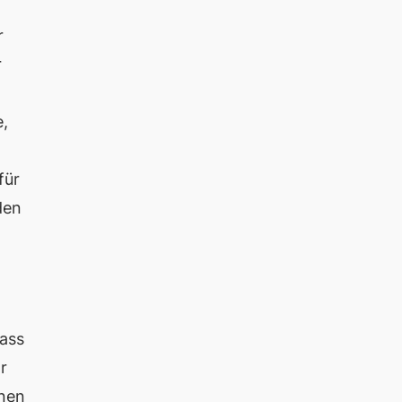
r
r
e,
für
den
dass
r
nnen