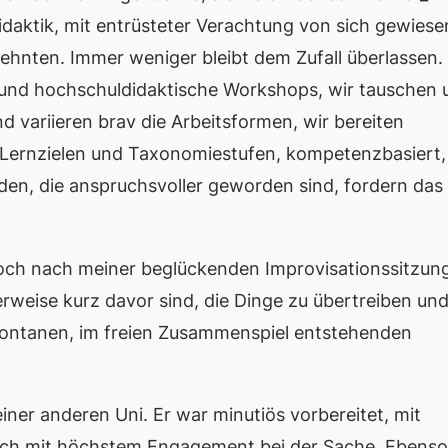
daktik, mit entrüsteter Verachtung von sich gewiese
rzehnten. Immer weniger bleibt dem Zufall überlassen.
n und hochschuldidaktische Workshops, wir tauschen 
d variieren brav die Arbeitsformen, wir bereiten
in Lernzielen und Taxonomiestufen, kompetenzbasiert,
enden, die anspruchsvoller geworden sind, fordern das
. Doch nach meiner beglückenden Improvisationssitzun
erweise kurz davor sind, die Dinge zu übertreiben un
spontanen, im freien Zusammenspiel entstehenden
iner anderen Uni. Er war minutiös vorbereitet, mit
lich mit höchstem Engagement bei der Sache. Ebenso