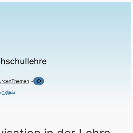
chschullehre
Suchen
urcen
Themen
ky
tagram
acebook
Mastodon
Threads
LinkedIn