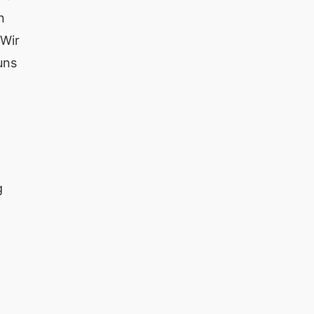
n
 Wir
uns
g
d