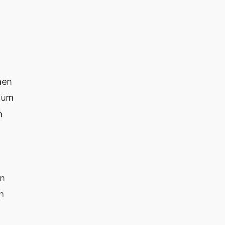
nen
, um
n
en
h