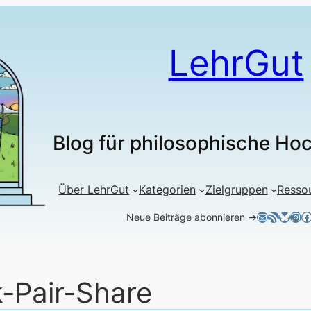
LehrGut
Blog für philosophische Ho
Über LehrGut
Kategorien
Zielgruppen
Resso
E-Mail
RSS-Feed
Blues
Ins
F
Neue Beiträge abonnieren →
k-Pair-Share