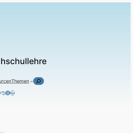
chschullehre
Suchen
urcen
Themen
ky
tagram
acebook
Mastodon
Threads
LinkedIn