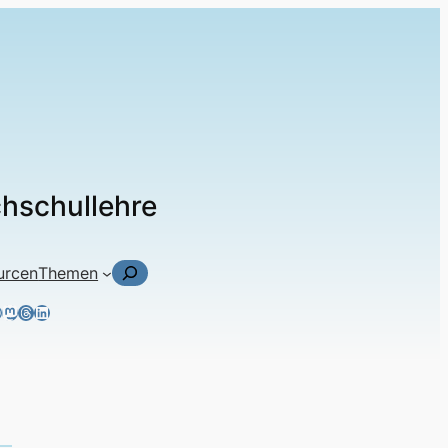
chschullehre
Suchen
urcen
Themen
ky
tagram
acebook
Mastodon
Threads
LinkedIn