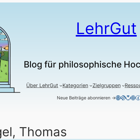
LehrGut
Blog für philosophische Ho
Über LehrGut
Kategorien
Zielgruppen
Resso
E-Mail
RSS-Feed
Blues
Ins
F
Neue Beiträge abonnieren →
gel, Thomas