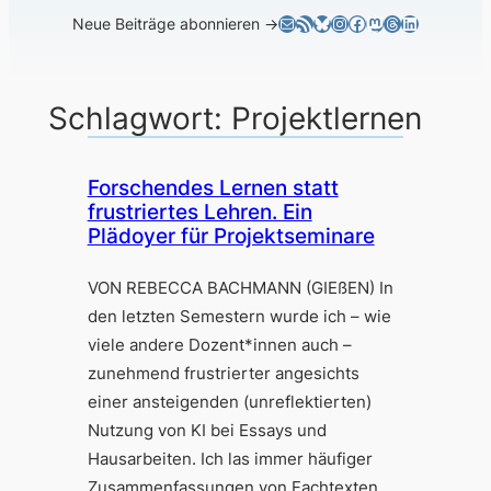
E-Mail
RSS-Feed
Bluesky
Instagram
Facebook
Mastodon
Threads
LinkedIn
Neue Beiträge abonnieren →
Schlagwort:
Projektlernen
Forschendes Lernen statt
frustriertes Lehren. Ein
Plädoyer für Projektseminare
VON REBECCA BACHMANN (GIEßEN) In
den letzten Semestern wurde ich – wie
viele andere Dozent*innen auch –
zunehmend frustrierter angesichts
einer ansteigenden (unreflektierten)
Nutzung von KI bei Essays und
Hausarbeiten. Ich las immer häufiger
Zusammenfassungen von Fachtexten,