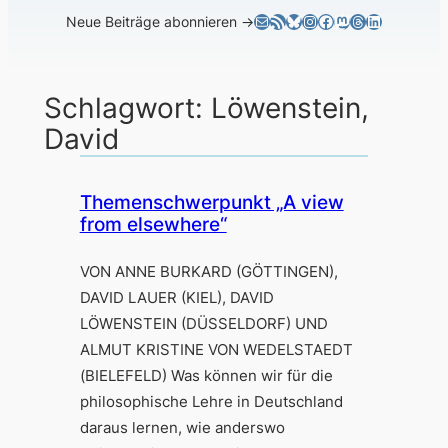
E-Mail
RSS-Feed
Bluesky
Instagram
Facebook
Mastodon
Threads
LinkedIn
Neue Beiträge abonnieren →
Schlagwort:
Löwenstein,
David
Themenschwerpunkt „A view
from elsewhere“
VON ANNE BURKARD (GÖTTINGEN),
DAVID LAUER (KIEL), DAVID
LÖWENSTEIN (DÜSSELDORF) UND
ALMUT KRISTINE VON WEDELSTAEDT
(BIELEFELD) Was können wir für die
philosophische Lehre in Deutschland
daraus lernen, wie anderswo