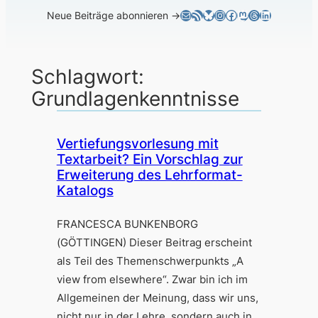
E-Mail
RSS-Feed
Bluesky
Instagram
Facebook
Mastodon
Threads
LinkedIn
Neue Beiträge abonnieren →
Schlagwort:
Grundlagenkenntnisse
Vertiefungsvorlesung mit
Textarbeit? Ein Vorschlag zur
Erweiterung des Lehrformat-
Katalogs
FRANCESCA BUNKENBORG
(GÖTTINGEN) Dieser Beitrag erscheint
als Teil des Themenschwerpunkts „A
view from elsewhere“. Zwar bin ich im
Allgemeinen der Meinung, dass wir uns,
nicht nur in der Lehre, sondern auch in