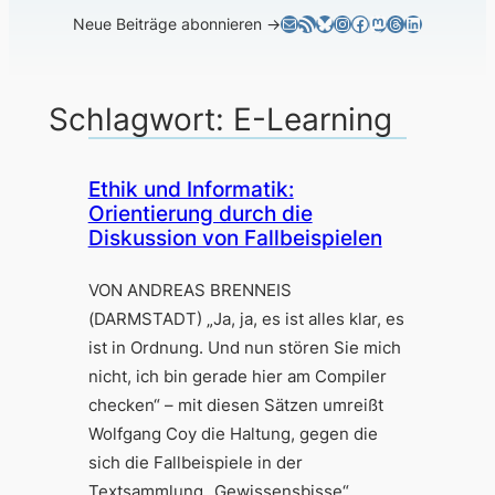
E-Mail
RSS-Feed
Bluesky
Instagram
Facebook
Mastodon
Threads
LinkedIn
Neue Beiträge abonnieren →
Schlagwort:
E-Learning
Ethik und Informatik:
Orientierung durch die
Diskussion von Fallbeispielen
VON ANDREAS BRENNEIS
(DARMSTADT) „Ja, ja, es ist alles klar, es
ist in Ordnung. Und nun stören Sie mich
nicht, ich bin gerade hier am Compiler
checken“ – mit diesen Sätzen umreißt
Wolfgang Coy die Haltung, gegen die
sich die Fallbeispiele in der
Textsammlung „Gewissensbisse“