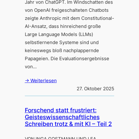
Jahr von ChatGPT. Im Windschatten des
von OpenAI freigeschalteten Chatbots
zeigte Anthropic mit dem Constitutional-
AI-Ansatz, dass hinreichend große
Large Language Models (LLMs)
selbstlernende Systeme sind und
keineswegs bloß nachplappernde
Papageien. Die Evaluationsergebnisse
von…
→ Weiterlesen
27. Oktober 2025
Forschend statt frustriert:
Geisteswissenschaftliches
Schreiben trotz & mit KI – Teil 2
VON INGA GOSTMANN UND LEA