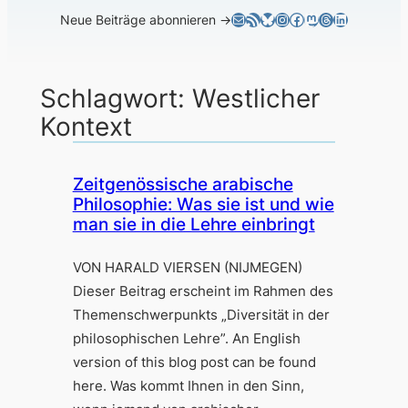
E-Mail
RSS-Feed
Bluesky
Instagram
Facebook
Mastodon
Threads
LinkedIn
Neue Beiträge abonnieren →
Schlagwort:
Westlicher
Kontext
Zeitgenössische arabische
Philosophie: Was sie ist und wie
man sie in die Lehre einbringt
VON HARALD VIERSEN (NIJMEGEN)
Dieser Beitrag erscheint im Rahmen des
Themenschwerpunkts „Diversität in der
philosophischen Lehre”. An English
version of this blog post can be found
here. Was kommt Ihnen in den Sinn,