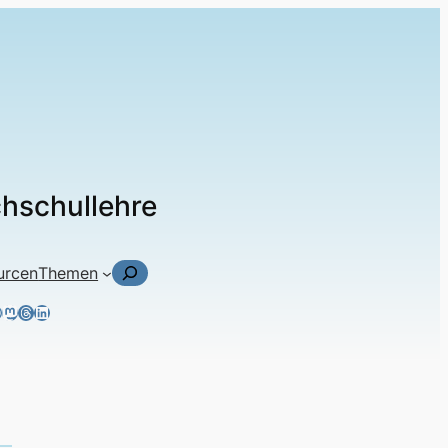
chschullehre
Suchen
urcen
Themen
ky
tagram
acebook
Mastodon
Threads
LinkedIn