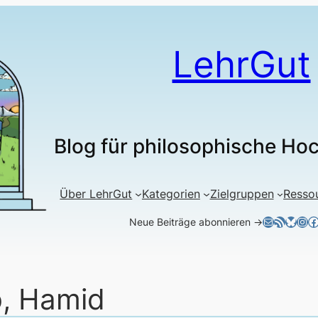
LehrGut
Blog für philosophische Ho
Über LehrGut
Kategorien
Zielgruppen
Resso
E-Mail
RSS-Feed
Blues
Ins
F
Neue Beiträge abonnieren →
b, Hamid