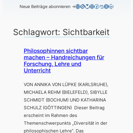
E-Mail
RSS-Feed
Bluesky
Instagram
Facebook
Mastodon
Threads
LinkedIn
Neue Beiträge abonnieren →
Schlagwort:
Sichtbarkeit
Philosophinnen sichtbar
machen – Handreichungen für
Forschung, Lehre und
Unterricht
VON ANNIKA VON LÜPKE (KARLSRUHE),
MICHAELA REHM (BIELEFELD), SIBYLLE
SCHMIDT (BOCHUM) UND KATHARINA
SCHULZ (GÖTTINGEN) Dieser Beitrag
erscheint im Rahmen des
Themenschwerpunkts „Diversität in der
philosophischen Lehre”. Das