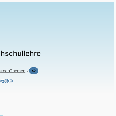
chschullehre
Suchen
urcen
Themen
ky
tagram
acebook
Mastodon
Threads
LinkedIn