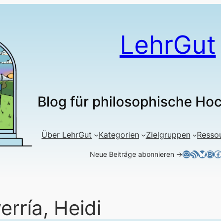
LehrGut
Blog für philosophische Ho
Über LehrGut
Kategorien
Zielgruppen
Resso
E-Mail
RSS-Feed
Blues
Ins
F
Neue Beiträge abonnieren →
erría, Heidi