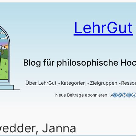
LehrGut
Blog für philosophische Ho
Über LehrGut
Kategorien
Zielgruppen
Resso
E-Mail
RSS-Feed
Blues
Ins
F
Neue Beiträge abonnieren →
edder, Janna