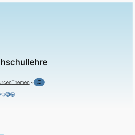
chschullehre
Suchen
urcen
Themen
ky
tagram
acebook
Mastodon
Threads
LinkedIn