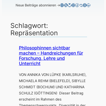
E-Mail
RSS-Feed
Bluesky
Instagram
Facebook
Mastodon
Threads
LinkedIn
Neue Beiträge abonnieren →
Schlagwort:
Repräsentation
Philosophinnen sichtbar
machen – Handreichungen für
Forschung, Lehre und
Unterricht
VON ANNIKA VON LÜPKE (KARLSRUHE),
MICHAELA REHM (BIELEFELD), SIBYLLE
SCHMIDT (BOCHUM) UND KATHARINA
SCHULZ (GÖTTINGEN) Dieser Beitrag
erscheint im Rahmen des
Themenschwerpunkts „Diversität in der