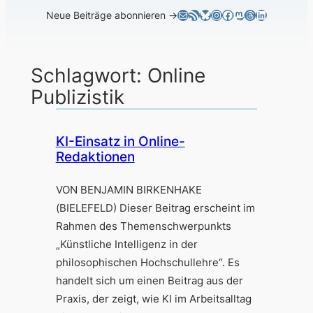
E-Mail
RSS-Feed
Bluesky
Instagram
Facebook
Mastodon
Threads
LinkedIn
Neue Beiträge abonnieren →
Schlagwort:
Online
Publizistik
KI-Einsatz in Online-
Redaktionen
VON BENJAMIN BIRKENHAKE
(BIELEFELD) Dieser Beitrag erscheint im
Rahmen des Themenschwerpunkts
„Künstliche Intelligenz in der
philosophischen Hochschullehre“. Es
handelt sich um einen Beitrag aus der
Praxis, der zeigt, wie KI im Arbeitsalltag