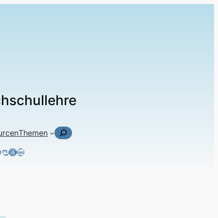
chschullehre
Suchen
urcen
Themen
ky
tagram
acebook
Mastodon
Threads
LinkedIn