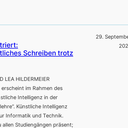
29. Septemb
riert:
20
liches Schreiben trotz
 LEA HILDERMEIER
g erscheint im Rahmen des
iche Intelligenz in der
hre“. Künstliche Intelligenz
nur Informatik und Technik.
u allen Studiengängen präsent;