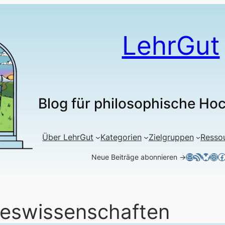
LehrGut
Blog für philosophische Ho
Über LehrGut
Kategorien
Zielgruppen
Resso
E-Mail
RSS-Feed
Blues
Ins
F
Neue Beiträge abonnieren →
teswissenschaften