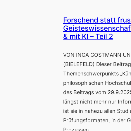
Forschend statt frust
Geisteswissenschaft
& mit KI – Teil 2
VON INGA GOSTMANN UND
(BIELEFELD) Dieser Beitra
Themenschwerpunkts „Künstl
philosophischen Hochschulle
des Beitrags vom 29.9.2025.
längst nicht mehr nur Info
ist sie in nahezu allen Stud
Prüfungsformaten, in der G
Prozessen…