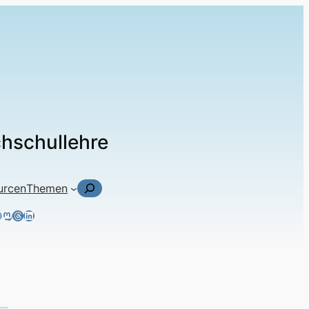
chschullehre
Suchen
urcen
Themen
ky
tagram
acebook
Mastodon
Threads
LinkedIn