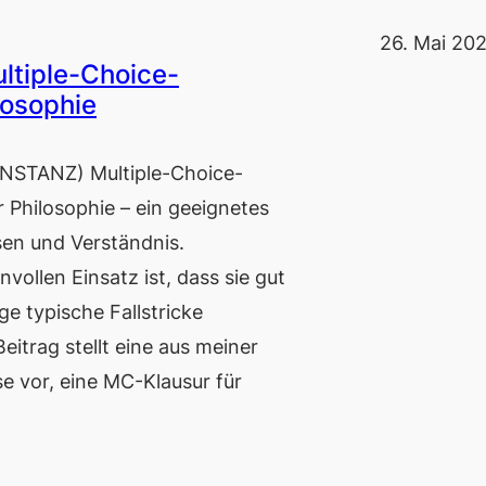
26. Mai 20
ltiple-Choice-
losophie
STANZ) Multiple-Choice-
r Philosophie – ein geeignetes
sen und Verständnis.
vollen Einsatz ist, dass sie gut
e typische Fallstricke
itrag stellt eine aus meiner
se vor, eine MC-Klausur für