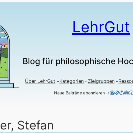
LehrGut
Blog für philosophische Ho
Über LehrGut
Kategorien
Zielgruppen
Resso
E-Mail
RSS-Feed
Blues
Ins
F
Neue Beiträge abonnieren →
er, Stefan