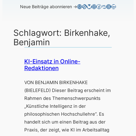
E-Mail
RSS-Feed
Bluesky
Instagram
Facebook
Mastodon
Threads
LinkedIn
Neue Beiträge abonnieren →
Schlagwort:
Birkenhake,
Benjamin
KI-Einsatz in Online-
Redaktionen
VON BENJAMIN BIRKENHAKE
(BIELEFELD) Dieser Beitrag erscheint im
Rahmen des Themenschwerpunkts
„Künstliche Intelligenz in der
philosophischen Hochschullehre“. Es
handelt sich um einen Beitrag aus der
Praxis, der zeigt, wie KI im Arbeitsalltag