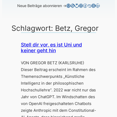
E-Mail
RSS-Feed
Bluesky
Instagram
Facebook
Mastodon
Threads
LinkedIn
Neue Beiträge abonnieren →
Schlagwort:
Betz, Gregor
Stell dir vor, es ist Uni und
keiner geht hin
VON GREGOR BETZ (KARLSRUHE)
Dieser Beitrag erscheint im Rahmen des
Themenschwerpunkts „Künstliche
Intelligenz in der philosophischen
Hochschullehre“. 2022 war nicht nur das
Jahr von ChatGPT. Im Windschatten des
von OpenAI freigeschalteten Chatbots
zeigte Anthropic mit dem Constitutional-